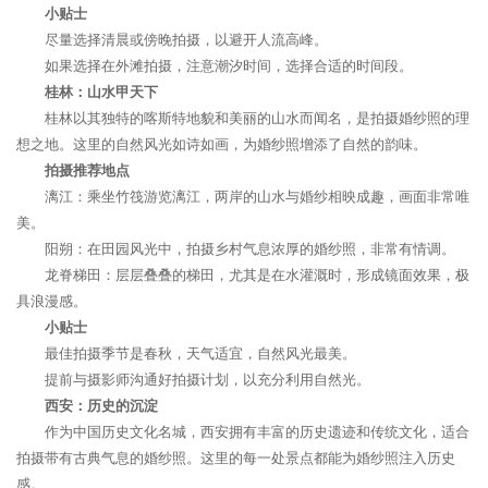
小贴士
尽量选择清晨或傍晚拍摄，以避开人流高峰。
如果选择在外滩拍摄，注意潮汐时间，选择合适的时间段。
桂林：山水甲天下
桂林以其独特的喀斯特地貌和美丽的山水而闻名，是拍摄婚纱照的理
想之地。这里的自然风光如诗如画，为婚纱照增添了自然的韵味。
拍摄推荐地点
漓江：乘坐竹筏游览漓江，两岸的山水与婚纱相映成趣，画面非常唯
美。
阳朔：在田园风光中，拍摄乡村气息浓厚的婚纱照，非常有情调。
龙脊梯田：层层叠叠的梯田，尤其是在水灌溉时，形成镜面效果，极
具浪漫感。
小贴士
最佳拍摄季节是春秋，天气适宜，自然风光最美。
提前与摄影师沟通好拍摄计划，以充分利用自然光。
西安：历史的沉淀
作为中国历史文化名城，西安拥有丰富的历史遗迹和传统文化，适合
拍摄带有古典气息的婚纱照。这里的每一处景点都能为婚纱照注入历史
感。