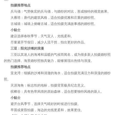
拍摄推荐地点
兵马俑：气势恢宏的兵马俑，与婚纱的对比，形成独特的视觉效果。
大雁塔：唐代的建筑风格，适合拍摄优雅和庄重的婚纱照。
古城墙：城墙上俯瞰古城，适合拍摄充满故事感的婚纱照。
小贴士
建议选择春秋季节，天气宜人，光线柔和。
尽量避开节假日，减少人流干扰，拍出更好的作品。
三亚：阳光沙滩的浪漫
三亚以其迷人的海滩和温暖的气候而闻名，成为很多新人拍摄婚纱照
的热门选择。海景婚纱照独具魅力，能够展现出热情与浪漫。
拍摄推荐地点
亚龙湾：细腻的沙滩和清澈的海水，适合拍摄充满活力和浪漫的婚纱
照。
天涯海角：标志性的地标，拍摄背景极具纪念意义。
槟榔谷：具有热带风情的原始森林，适合想要独特风格的新人。
小贴士
避开台风季节，选择天气晴好的时候进行拍摄。
早晨或黄昏拍摄，海边的光线更柔和，效果更佳。