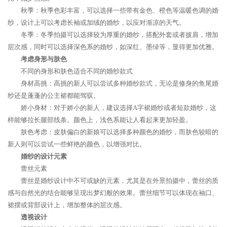
秋季：秋季色彩丰富，可以选择一些带有金色、橙色等温暖色调的婚
纱，设计上可以考虑长袖或加绒的婚纱，以应对渐凉的天气。
冬季：冬季拍摄可以选择较为厚重的婚纱，搭配外套或者披肩，增加
层次感，同时可以选择深色系的婚纱，如深红、墨绿等，显得更加优雅。
考虑身形与肤色
不同的身形和肤色适合不同的婚纱款式
身材高挑：高挑的新人可以尝试多种婚纱款式，无论是修身的鱼尾婚
纱还是蓬蓬的公主裙都能驾驭。
娇小身材：对于娇小的新人，建议选择A字裙婚纱或者短款婚纱，这
样能够拉长腿部线条。颜色上，浅色系能让人看起来更加轻盈。
肤色考虑：皮肤偏白的新娘可以选择多种颜色的婚纱，而肤色较暗的
新人则可以尝试一些鲜艳的颜色，以增强对比。
婚纱的设计元素
蕾丝元素
蕾丝是婚纱设计中不可或缺的元素，尤其是在外景拍摄中，蕾丝的质
感与自然光的结合能够呈现出梦幻般的效果。蕾丝细节可以体现在袖口、
裙摆或背部设计上，增加整体的层次感。
透视设计