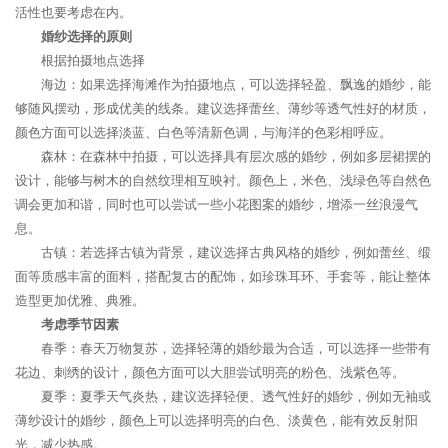
活性也要考虑在内。
婚纱选择的原则
根据拍摄地点选择
海边：如果选择海滩作为拍摄地点，可以选择轻盈、飘逸的婚纱，能
够随风摆动，形成优美的线条。建议选择蕾丝、薄纱等透气性好的材质，
颜色方面可以选择淡蓝、白色等清新色调，与海洋的色彩相呼应。
森林：在森林中拍摄，可以选择具有层次感的婚纱，例如多层裙摆的
设计，能够与树木的自然纹理相互映衬。颜色上，米色、浅绿色等自然色
调会更加和谐，同时也可以尝试一些小花图案的婚纱，增添一丝浪漫气
息。
古镇：若选择古镇为背景，建议选择古典风格的婚纱，例如蕾丝、缎
面等质感丰富的面料，搭配复古的配饰，如珍珠耳环、手套等，能让整体
造型更加优雅、典雅。
考虑季节因素
春季：春天万物复苏，选择轻薄的婚纱最为合适，可以选择一些带有
花边、刺绣的设计，颜色方面可以大胆尝试明亮的粉色、浅紫色等。
夏季：夏季天气炎热，建议选择轻便、透气性好的婚纱，例如无袖或
薄纱设计的婚纱，颜色上可以选择明亮的白色、淡黄色，能有效反射阳
光，减少热感。