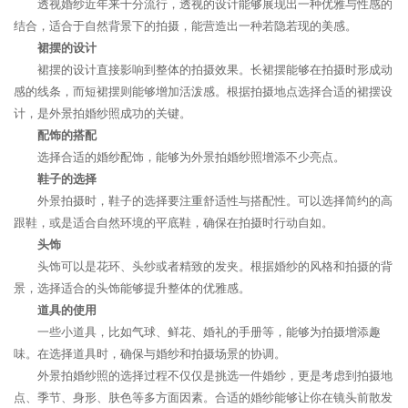
透视婚纱近年来十分流行，透视的设计能够展现出一种优雅与性感的
结合，适合于自然背景下的拍摄，能营造出一种若隐若现的美感。
裙摆的设计
裙摆的设计直接影响到整体的拍摄效果。长裙摆能够在拍摄时形成动
感的线条，而短裙摆则能够增加活泼感。根据拍摄地点选择合适的裙摆设
计，是外景拍婚纱照成功的关键。
配饰的搭配
选择合适的婚纱配饰，能够为外景拍婚纱照增添不少亮点。
鞋子的选择
外景拍摄时，鞋子的选择要注重舒适性与搭配性。可以选择简约的高
跟鞋，或是适合自然环境的平底鞋，确保在拍摄时行动自如。
头饰
头饰可以是花环、头纱或者精致的发夹。根据婚纱的风格和拍摄的背
景，选择适合的头饰能够提升整体的优雅感。
道具的使用
一些小道具，比如气球、鲜花、婚礼的手册等，能够为拍摄增添趣
味。在选择道具时，确保与婚纱和拍摄场景的协调。
外景拍婚纱照的选择过程不仅仅是挑选一件婚纱，更是考虑到拍摄地
点、季节、身形、肤色等多方面因素。合适的婚纱能够让你在镜头前散发