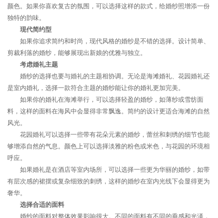
颜色。如果你喜欢复古的氛围，可以选择这样的款式，给婚纱照增添一份
独特的韵味。
现代简约型
如果你追求简约和时尚，现代风格的婚纱是不错的选择。设计简单、
剪裁利落的婚纱，能够展现出新娘的优雅与独立。
考虑婚礼主题
婚纱的选择也要与婚礼的主题相协调。无论是海滩婚礼、花园婚礼还
是室内婚礼，选择一款符合主题的婚纱能让你的婚礼更加完美。
如果你的婚礼在海滩举行，可以选择轻盈的婚纱，如薄纱或雪纺面
料，这样的面料在海风中会显得非常飘逸。简约的设计更适合海滩的自然
风光。
花园婚礼可以选择一些带有花朵元素的婚纱，蕾丝和刺绣的细节也能
够增添自然的气息。颜色上可以选择淡雅的粉色或米色，与花园的环境相
呼应。
如果婚礼是在酒店等室内场所，可以选择一些更为华丽的婚纱，如带
有层次感的裙摆或复杂细致的刺绣，这样的婚纱在室内光线下会显得更为
奢华。
选择合适的面料
婚纱的面料对整体效果影响很大。不同的面料有不同的垂感和光泽，